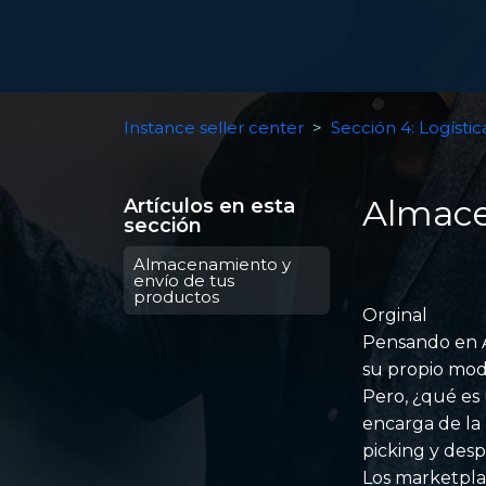
Instance seller center
Sección 4: Logístic
Almace
Artículos en esta
sección
Almacenamiento y
envío de tus
productos
Orginal
Pensando en A
su propio mod
Pero, ¿qué es 
encarga de la
picking y des
Los marketpla