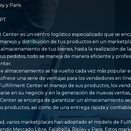
ey y Paris.
GPT
 Center es un centro logístico especializado que se en
 manejo y distribución de tus productos en un marketpla
 almacenamiento de tus bienes, hasta la realización de la
us pedidos, todo se maneja de manera eficiente y profes
nter.
e almacenamiento se ha vuelto cada vez más popular en
 ofrece una serie de ventajas para los vendedores en líne
ulfillment Center el manejo de sus productos, los ven
rse en su negocio y en la generación de nuevas ventas,
t Center se encarga de garantizar un almacenamiento se
us productos, así como de una entrega rápida y confiable
dad, varios marketplaces han adoptado el modelo de Fulf
endo Mercado Libre, Falabella, Ripley y Paris. Estos mar