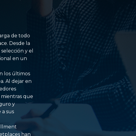
carga de todo
ce. Desde la
 selección y el
ional en un
 los últimos
a. Al dejar en
dedores
 mientras que
guro y
 a sus
illment
ketplaces han