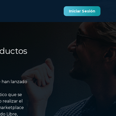
Iniciar Sesión
oductos
e han lanzado
tico que se
realizar el
 marketplace
do Libre,