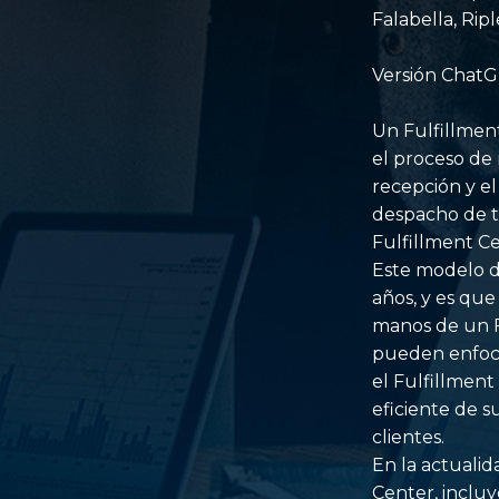
Falabella, Ripl
Versión Chat
Un Fulfillment
el proceso de
recepción y el
despacho de t
Fulfillment Ce
Este modelo d
años, y es que
manos de un F
pueden enfoca
el Fulfillmen
eficiente de s
clientes.
En la actuali
Center, incluy